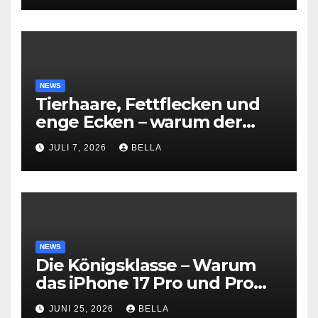
NEWS
Tierhaare, Fettflecken und
enge Ecken – warum der
Dreame T16 Pro Heat für den
JULI 7, 2026
BELLA
modernen Haushalt eine
echte Alternative ist
NEWS
Die Königsklasse – Warum
das iPhone 17 Pro und Pro
Max konkurrenzlos sind
JUNI 25, 2026
BELLA