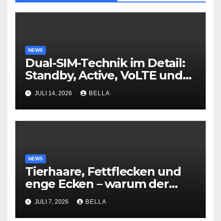
NEWS
Dual-SIM-Technik im Detail:
Standby, Active, VoLTE und
VoNR – was taugt wirklich?
JULI 14, 2026
BELLA
NEWS
Tierhaare, Fettflecken und
enge Ecken – warum der
Dreame T16 Pro Heat für den
JULI 7, 2026
BELLA
modernen Haushalt eine
echte Alternative ist