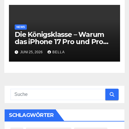
NEWS
Die Königsklasse – Warum
das iPhone 17 Pro und Pro
Max konkurrenzlos sind
JUNI 25, 2026
BELLA
SCHLAGWÖRTER