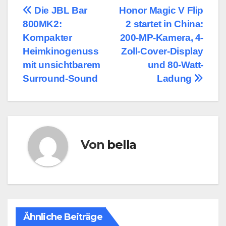
Beitragsnavigation
Die JBL Bar
Honor Magic V Flip
800MK2:
2 startet in China:
Kompakter
200-MP-Kamera, 4-
Heimkinogenuss
Zoll-Cover-Display
mit unsichtbarem
und 80-Watt-
Surround-Sound
Ladung
Von
bella
Ähnliche Beiträge