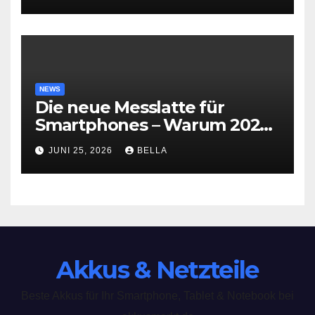
NEWS
Die neue Messlatte für
Smartphones – Warum 2026
ein Wendepunkt im
JUNI 25, 2026
BELLA
Testlabor war
Akkus & Netzteile
Beste Akkus für Ihr Smartphone, Tablet & Notebook bei